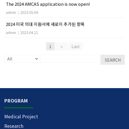
The 2024 AMCAS application is now open!
admin
|
2023.05.04
2024 미국 의대 지원서에 새로이 추가된 항목
admin
|
2023.04.21
1
»
Last
SEARCH
PROGRAM
Medical Project
Research