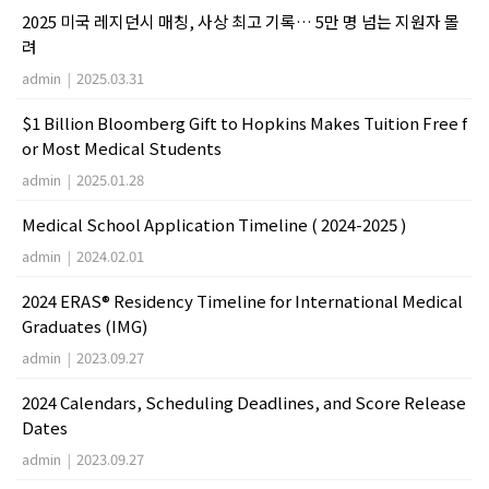
2025 미국 레지던시 매칭, 사상 최고 기록… 5만 명 넘는 지원자 몰
려
admin
|
2025.03.31
$1 Billion Bloomberg Gift to Hopkins Makes Tuition Free f
or Most Medical Students
admin
|
2025.01.28
Medical School Application Timeline ( 2024-2025 )
admin
|
2024.02.01
2024 ERAS® Residency Timeline for International Medical
Graduates (IMG)
admin
|
2023.09.27
2024 Calendars, Scheduling Deadlines, and Score Release
Dates
admin
|
2023.09.27