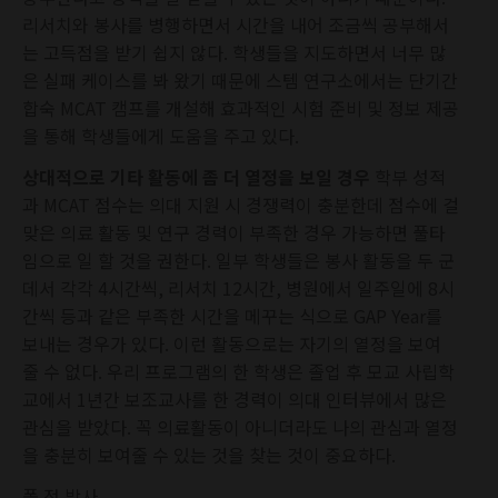
리서치와 봉사를 병행하면서 시간을 내어 조금씩 공부해서
는 고득점을 받기 쉽지 않다. 학생들을 지도하면서 너무 많
은 실패 케이스를 봐 왔기 때문에 스템 연구소에서는 단기간
합숙 MCAT 캠프를 개설해 효과적인 시험 준비 및 정보 제공
을 통해 학생들에게 도움을 주고 있다.
상대적으로 기타
활동에 좀
더 열정을 보일 경우
학부 성적
과 MCAT 점수는 의대 지원 시 경쟁력이 충분한데 점수에 걸
맞은 의료 활동 및 연구 경력이 부족한 경우 가능하면 풀타
임으로 일 할 것을 권한다. 일부 학생들은 봉사 활동을 두 군
데서 각각 4시간씩, 리서치 12시간, 병원에서 일주일에 8시
간씩 등과 같은 부족한 시간을 메꾸는 식으로 GAP Year를
보내는 경우가 있다. 이런 활동으로는 자기의 열정을 보여
줄 수 없다. 우리 프로그램의 한 학생은 졸업 후 모교 사립학
교에서 1년간 보조교사를 한 경력이 의대 인터뷰에서 많은
관심을 받았다. 꼭 의료활동이 아니더라도 나의 관심과 열정
을 충분히 보여줄 수 있는 것을 찾는 것이 중요하다.
폴 정 박사