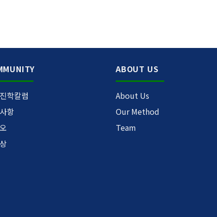
MMUNITY
ABOUT US
진학칼럼
About Us
사항
Our Method
오
Team
상