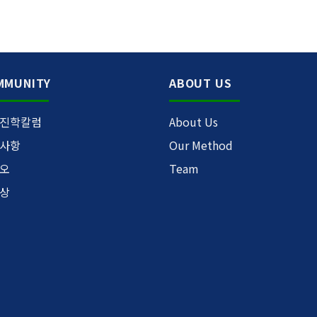
MMUNITY
ABOUT US
진학칼럼
About Us
사항
Our Method
오
Team
상