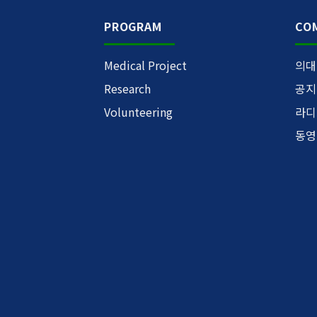
PROGRAM
CO
Medical Project
의대
Research
공지
Volunteering
라디
동영