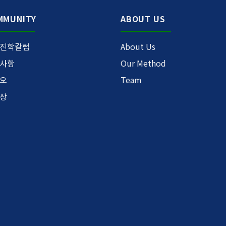
MMUNITY
ABOUT US
진학칼럼
About Us
사항
Our Method
오
Team
상