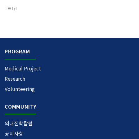
List
PROGRAM
Medical Project
Research
Volunteering
COMMUNITY
의대진학칼럼
공지사항