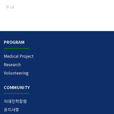
List
PROGRAM
Medical Project
Research
Volunteering
COMMUNITY
의대진학칼럼
공지사항