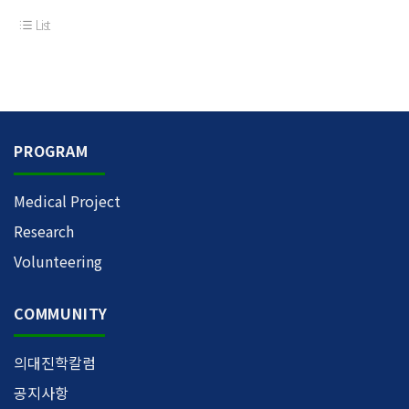
List
PROGRAM
Medical Project
Research
Volunteering
COMMUNITY
의대진학칼럼
공지사항