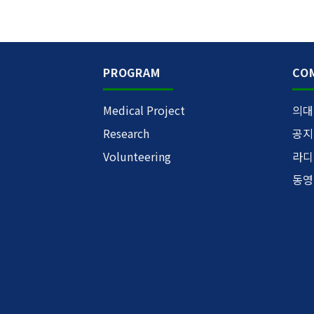
PROGRAM
CO
Medical Project
의대
Research
공지
Volunteering
라디
동영