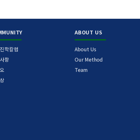
MMUNITY
ABOUT US
진학칼럼
About Us
사항
Our Method
오
Team
상