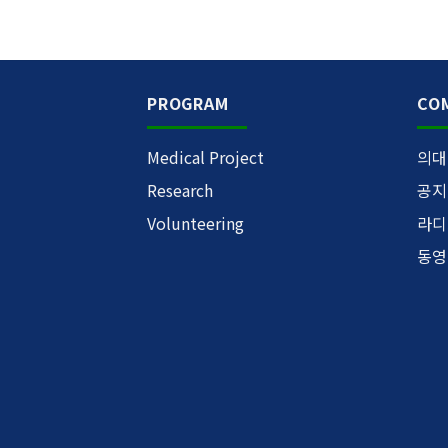
PROGRAM
CO
Medical Project
의대
Research
공지
Volunteering
라디
동영