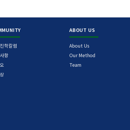
MMUNITY
ABOUT US
진학칼럼
About Us
사항
Our Method
오
Team
상