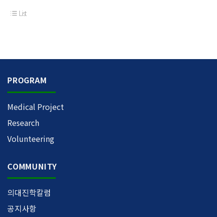
List
PROGRAM
Medical Project
Research
Volunteering
COMMUNITY
의대진학칼럼
공지사항