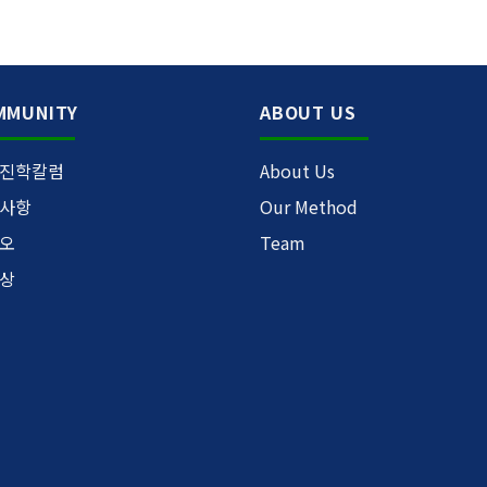
MMUNITY
ABOUT US
진학칼럼
About Us
사항
Our Method
오
Team
상